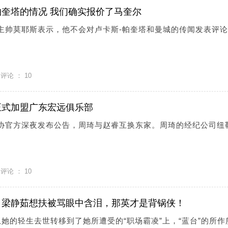
奎塔的情况 我们确实报价了马奎尔
姆主帅莫耶斯表示，他不会对卢卡斯-帕奎塔和曼城的传闻发表评
评论 ：
10
正式加盟广东宏远俱乐部
篮协官方深夜发布公告，周琦与赵睿互换东家。周琦的经纪公司纽
评论 ：
10
！梁静茹想扶被骂眼中含泪，那英才是背锅侠！
从她的轻生去世转移到了她所遭受的“职场霸凌”上，“蓝台”的所作