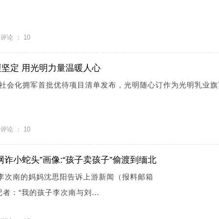
评论 ：
10
坚定 用光明力量温暖人心
上海市社会化拥军首批优待项目清单发布，光明随心订作为光明乳业旗
评论 ：
10
诈小蛇头”画像:“孩子卖孩子”偷渡到缅北
人李次南的妈妈沈思阳告诉上游新闻（报料邮箱
om）记者：“我的孩子李次南与刘...