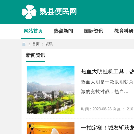
魏县便民网
网站首页
热点新闻
国际资讯
教育科研
首页
资讯
新闻资讯
首
›
›
热血大明挂机工具，
热血大明是一款以明朝为
激的竞技对战，热血...
时间 : 2023-08-28 浏览 ：
210
一拍定槌！城发斩获龙
页