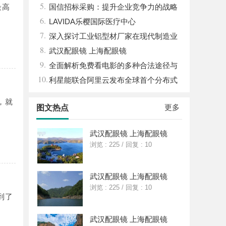
5.
最高
体系全解析
国信招标采购：提升企业竞争力的战略
6.
利器解析
LAVIDA乐樱国际医疗中心
7.
深入探讨工业铝型材厂家在现代制造业
8.
中的重要角色与发展趋势
武汉配眼镜 上海配眼镜
9.
全面解析免费看电影的多种合法途径与
10.
精彩体验
利星能联合阿里云发布全球首个分布式
算电协同解决方案
，就
更多
图文热点
武汉配眼镜 上海配眼镜
浏览 : 225
/
回复 : 10
武汉配眼镜 上海配眼镜
浏览 : 225
/
回复 : 10
到了
武汉配眼镜 上海配眼镜