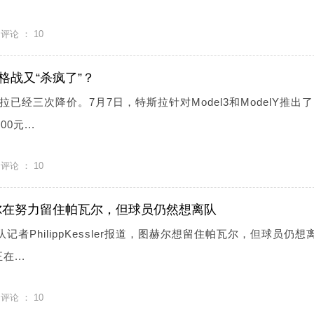
评论 ：
10
格战又“杀疯了”？
已经三次降价。7月7日，特斯拉针对Model3和ModelY推出
元...
评论 ：
10
尔在努力留住帕瓦尔，但球员仍然想离队
记者PhilippKessler报道，图赫尔想留住帕瓦尔，但球员仍想
...
评论 ：
10