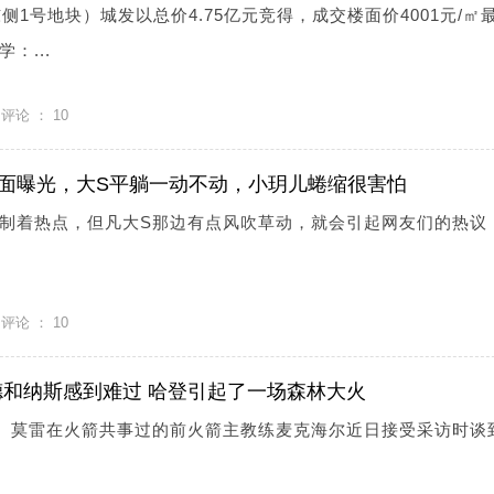
东侧1号地块）城发以总价4.75亿元竞得，成交楼面价4001元/㎡
：...
评论 ：
10
面曝光，大S平躺一动不动，小玥儿蜷缩很害怕
制着热点，但凡大S那边有点风吹草动，就会引起网友们的热议
评论 ：
10
和纳斯感到难过 哈登引起了一场森林大火
登、莫雷在火箭共事过的前火箭主教练麦克海尔近日接受采访时谈