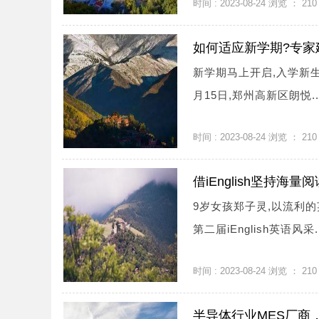
时间 : 2023-08-24 浏览 ：
210
如何适应新学期?专家
新学期马上开启,入学新
月15日,郑州高新区朗悦..
时间 : 2023-08-24 浏览 ：
210
借iEnglish坚持海
9岁女孩郑子灵,以流利
第二届iEnglish英语风采..
时间 : 2023-08-24 浏览 ：
210
半导体行业MES厂商