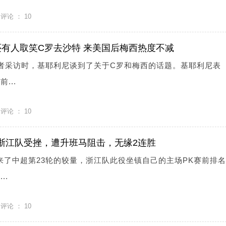
评论 ：
10
有人取笑C罗去沙特 来美国后梅西热度不减
记者采访时，基耶利尼谈到了关于C罗和梅西的话题。基耶利尼表
...
评论 ：
10
0浙江队受挫，遭升班马阻击，无缘2连胜
来了中超第23轮的较量，浙江队此役坐镇自己的主场PK赛前排
..
评论 ：
10