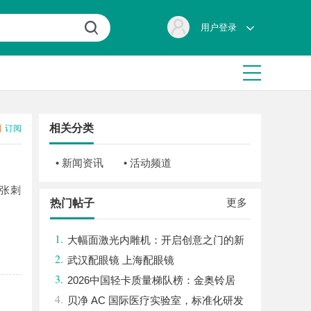
用户登录
相关分类
订阅
• 新闻资讯
• 活动频道
张刺
更多
热门帖子
1.
大幅面激光内雕机：开启创意之门的新
2.
科技利器
武汉配眼镜 上海配眼镜
3.
2026中国轻卡质量梯队榜：金奥铃居
4.
首，奥铃全系硬核品质全解析
贝净 AC 国际医疗实验室，标准化研发