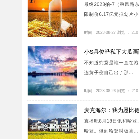
最终2023拍-7（乘风路
限制价6.17亿元拟划片小学
时间 : 2023-08-27 浏览 ：
210
小S具俊晔私下大瓜画
不知道究竟是谁一直在炮
连黄子佼自己出了那...
时间 : 2023-08-26 浏览 ：
210
麦克海尔：我为恩比德
直播吧8月18日讯和哈
哈登。谈到哈登叫板莫...