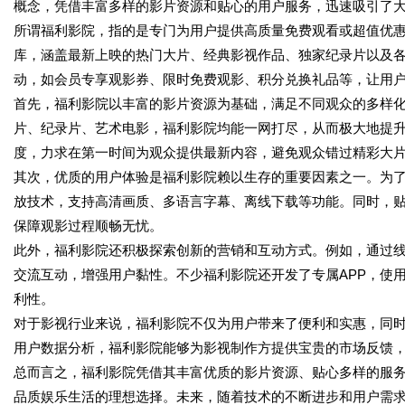
概念，凭借丰富多样的影片资源和贴心的用户服务，迅速吸引了
所谓福利影院，指的是专门为用户提供高质量免费观看或超值优
库，涵盖最新上映的热门大片、经典影视作品、独家纪录片以及
动，如会员专享观影券、限时免费观影、积分兑换礼品等，让用
首先，福利影院以丰富的影片资源为基础，满足不同观众的多样
片、纪录片、艺术电影，福利影院均能一网打尽，从而极大地提
度，力求在第一时间为观众提供最新内容，避免观众错过精彩大
其次，优质的用户体验是福利影院赖以生存的重要因素之一。为
放技术，支持高清画质、多语言字幕、离线下载等功能。同时，
保障观影过程顺畅无忧。
此外，福利影院还积极探索创新的营销和互动方式。例如，通过
交流互动，增强用户黏性。不少福利影院还开发了专属APP，使
利性。
对于影视行业来说，福利影院不仅为用户带来了便利和实惠，同
用户数据分析，福利影院能够为影视制作方提供宝贵的市场反馈
总而言之，福利影院凭借其丰富优质的影片资源、贴心多样的服
品质娱乐生活的理想选择。未来，随着技术的不断进步和用户需