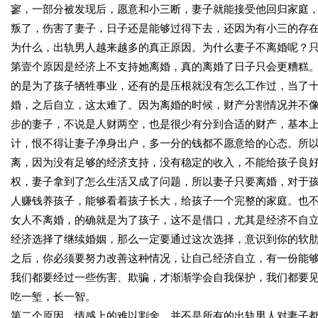
寥，一部分被发现后，愿意和小三断，妻子就能接受他回归家庭
叛了，伤害了妻子，日子还是能够过得下去，还因为有小三的存
为什么，出轨男人越来越多的真正原因。为什么妻子不离婚呢？
第壹个原因是经济上不支持她离婚，真的离婚了日子只会更糟糕
的是为了孩子牺牲事业，还有的是压根就没有怎么工作过，当了
婚，之后自立，这太难了。因为离婚的时候，财产分割情况并不
步的妻子，不说是人财两空，也是很少有分到合适的财产，基本
计，恨不得让妻子净身出户，多一分的钱都不愿意给的心态。所
离，因为没有足够的经济支持，没有稳定的收入，不能给孩子良
权，妻子拿到了怎么生活又成了问题，所以妻子只要离婚，对于
人赚钱养孩子，能够看着孩子长大，给孩子一个完整的家庭。也
女人不离婚，的确就是为了孩子，这不是借口，尤其是经济不自
经济选择了继续婚姻，那么一定要通过这次选择，意识到你的软
之后，你必须要努力改善这种情况，让自己经济自立，有一份能
我们都要经过一些伤害、欺骗，才渐渐学会自我保护，我们都要
吃一堑，长一智。
第二个原因，情感上的难以割舍。并不是所有的出轨男人对妻子