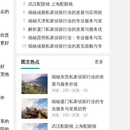
5.
性与应用领域
武汉配眼镜 上海配眼镜
6.
大众的
揭秘成都私家侦探行业的发展与应用前
7.
景分析
揭秘天津私家侦探行业的专业服务与发
8.
展趋势
解析厦门私家侦探行业的发展与服务优
里欣赏
9.
势全面指南
揭秘昆明私家侦探行业：专业服务与实
够更好
10.
际案例分析
揭秘成都私家侦探行业的真实面貌与专
业服务
更多
图文热点
爱好
拓宽他
揭秘东莞私家侦探行业的发
展与服务价值
浏览 : 225
/
回复 : 10
的作
揭秘厦门私家侦探行业的专
业服务与发展趋势
浏览 : 225
/
回复 : 10
分享的
武汉配眼镜 上海配眼镜
影院的