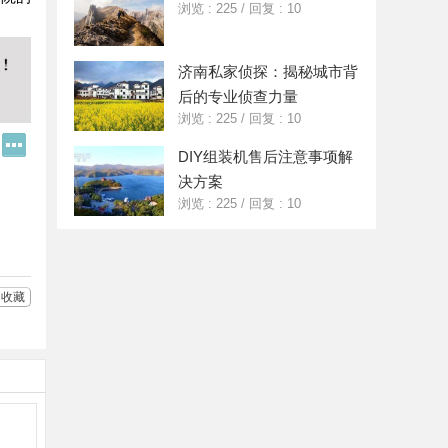
浏览 : 225
/
回复 : 10
济南私家侦探：揭秘城市背
后的专业侦查力量
浏览 : 225
/
回复 : 10
Q
更
DIY组装机售后注意事项解
Q
多
好
分
决方案
友
享
浏览 : 225
/
回复 : 10
收藏