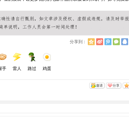
Q
新
腾
微
分享到 :
Q
浪
讯
信
空
微
微
间
博
博
握手
雷人
路过
鸡蛋
邀请
分享