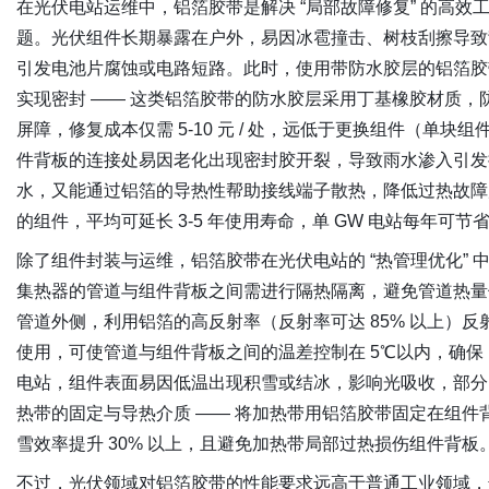
在光伏电站运维中，铝箔胶带是解决 “局部故障修复” 的高
题。光伏组件长期暴露在户外，易因冰雹撞击、树枝刮擦导致
引发电池片腐蚀或电路短路。此时，使用带防水胶层的铝箔胶
实现密封 —— 这类铝箔胶带的防水胶层采用丁基橡胶材质，防
屏障，修复成本仅需 5-10 元 / 处，远低于更换组件（单块组
件背板的连接处易因老化出现密封胶开裂，导致雨水渗入引发
水，又能通过铝箔的导热性帮助接线端子散热，降低过热故障
的组件，平均可延长 3-5 年使用寿命，单 GW 电站每年可节省运
除了组件封装与运维，铝箔胶带在光伏电站的 “热管理优化” 
集热器的管道与组件背板之间需进行隔热隔离，避免管道热量
管道外侧，利用铝箔的高反射率（反射率可达 85% 以上）
使用，可使管道与组件背板之间的温差控制在 5℃以内，确保 
电站，组件表面易因低温出现积雪或结冰，影响光吸收，部分电
热带的固定与导热介质 —— 将加热带用铝箔胶带固定在组
雪效率提升 30% 以上，且避免加热带局部过热损伤组件背板
不过，光伏领域对铝箔胶带的性能要求远高于普通工业领域，