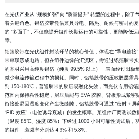
在光伏产业从 “规模扩张” 向 “质量提升” 转型的过程中，
着关键角色。铝箔胶带凭借兼具导电、隔热、耐候与密封的复
的 “多面手”，不仅能提升组件长期运行的可靠性，更能降低
障。
铝箔胶带
在光伏组件封装环节的核心价值，体现在 “导电连接”
带串联形成电路，但在组件边缘的汇流区，需通过铝箔胶带实
的基材采用高纯度铝箔（纯度 99.5% 以上），表面经过阳极
减少电流传输过程中的损耗。同时，铝箔胶带的压敏胶层需具
到 150-180℃，普通胶带的胶层易融化失效，而光伏专用铝箔
范围内保持粘性稳定，层压后能与 EVA 胶膜、背板形成紧
衔接处易因温度变化产生微缝隙，铝箔胶带可通过 “密封 + 
“PID 效应”（电位诱导衰减）的发生概率。某组件厂商测
（温度 85℃、湿度 85%）下经过 1000 小时可靠性测试
的组件，衰减率分别达 4.3% 和 5.8%。