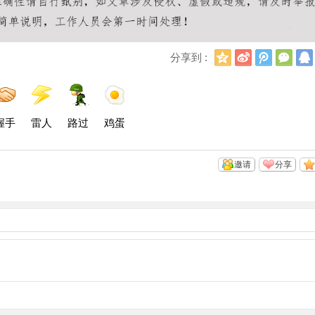
Q
新
腾
微
分享到 :
Q
浪
讯
信
空
微
微
间
博
博
握手
雷人
路过
鸡蛋
邀请
分享