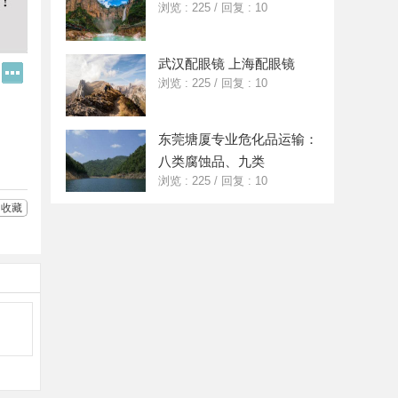
浏览 : 225
/
回复 : 10
武汉配眼镜 上海配眼镜
Q
更
浏览 : 225
/
回复 : 10
Q
多
好
分
友
享
东莞塘厦专业危化品运输：
八类腐蚀品、九类
浏览 : 225
/
回复 : 10
收藏