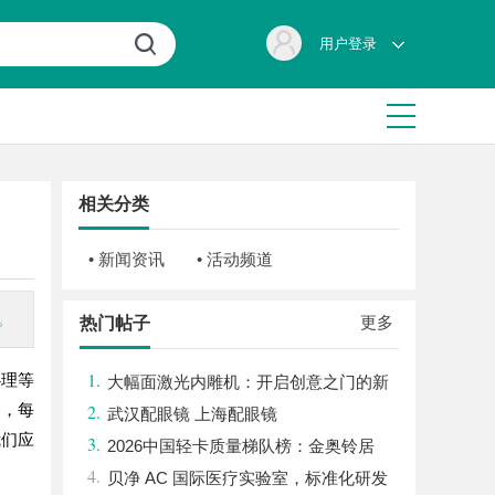
用户登录
相关分类
• 新闻资讯
• 活动频道
。
更多
热门帖子
1.
心理等
大幅面激光内雕机：开启创意之门的新
的，每
2.
科技利器
武汉配眼镜 上海配眼镜
我们应
3.
2026中国轻卡质量梯队榜：金奥铃居
4.
首，奥铃全系硬核品质全解析
贝净 AC 国际医疗实验室，标准化研发