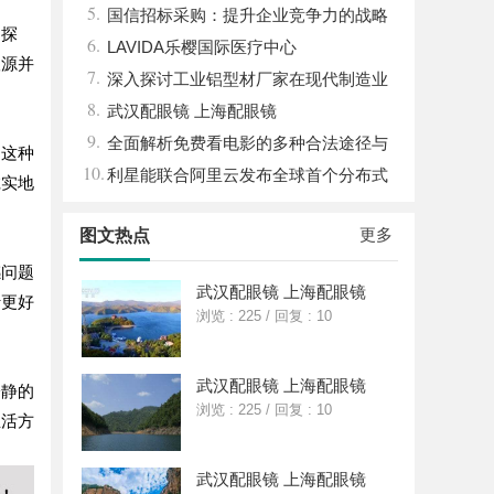
5.
体系全解析
国信招标采购：提升企业竞争力的战略
的探
6.
利器解析
LAVIDA乐樱国际医疗中心
根源并
7.
深入探讨工业铝型材厂家在现代制造业
8.
中的重要角色与发展趋势
武汉配眼镜 上海配眼镜
9.
全面解析免费看电影的多种合法途径与
，这种
10.
精彩体验
利星能联合阿里云发布全球首个分布式
诚实地
算电协同解决方案
更多
图文热点
感问题
武汉配眼镜 上海配眼镜
行更好
浏览 : 225
/
回复 : 10
武汉配眼镜 上海配眼镜
冷静的
浏览 : 225
/
回复 : 10
生活方
武汉配眼镜 上海配眼镜