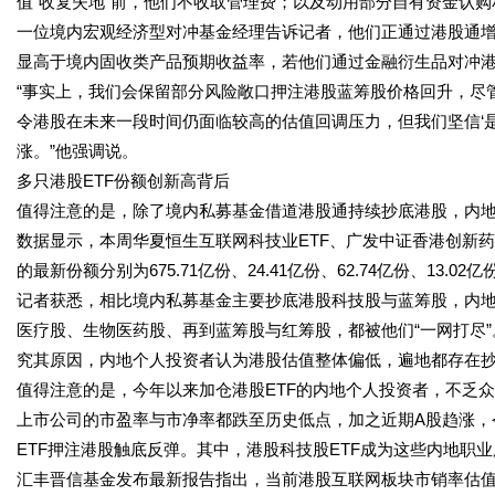
值“收复失地”前，他们不收取管理费；以及动用部分自有资金认
一位境内宏观经济型对冲基金经理告诉记者，他们正通过港股通
显高于境内固收类产品预期收益率，若他们通过金融衍生品对冲
“事实上，我们会保留部分风险敞口押注港股蓝筹股价格回升，尽
令港股在未来一段时间仍面临较高的估值回调压力，但我们坚信‘
涨。”他强调说。
多只港股ETF份额创新高背后
值得注意的是，除了境内私募基金借道港股通持续抄底港股，内地
数据显示，本周华夏恒生互联网科技业ETF、广发中证香港创新药E
的最新份额分别为675.71亿份、24.41亿份、62.74亿份、13.0
记者获悉，相比境内私募基金主要抄底港股科技股与蓝筹股，内地
医疗股、生物医药股、再到蓝筹股与红筹股，都被他们“一网打尽”
究其原因，内地个人投资者认为港股估值整体偏低，遍地都存在
值得注意的是，今年以来加仓港股ETF的内地个人投资者，不乏
上市公司的市盈率与市净率都跌至历史低点，加之近期A股趋涨，
ETF押注港股触底反弹。其中，港股科技股ETF成为这些内地职业
汇丰晋信基金发布最新报告指出，当前港股互联网板块市销率估