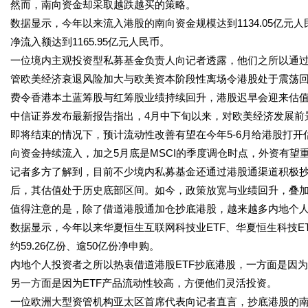
然而，南向资金却采取越跌越买的策略。
数据显示，今年以来流入港股的南向资金规模达到1134.05亿
净流入额达到1165.95亿元人民币。
一位境内主观投资型私募基金负责人向记者透露，他们之所以通
管欧美经济衰退风险加大与欧美资本阶段性离场令港股处于震荡
费令香港本土蓝筹股与红筹股业绩持续回升，港股迟早会迎来估
中信证券发布最新报告指出，4月中下旬以来，对欧美经济发展前
即将结束的情况下，预计流动性改善有望在今年5-6月给港股打
向资金持续流入，加之5月底是MSCI的季度调仓时点，外资有望
记者多方了解到，目前不少境内私募基金还通过港股通渠道积极
后，其估值处于历史底部区间。如今，政策放宽与业绩回升，叠加
值得注意的是，除了借道港股通加仓抄底港股，越来越多内地个人
数据显示，今年以来华夏恒生互联网科技业ETF、华夏恒生科技ETF
约59.26亿份、逾50亿份净申购。
内地个人投资者之所以热衷借道港股ETF抄底港股，一方面是因
另一方面是因为ETF产品流动性较高，方便他们灵活投资。
一位欧洲大型资管机构亚太区首席代表向记者直言，抄底港股的