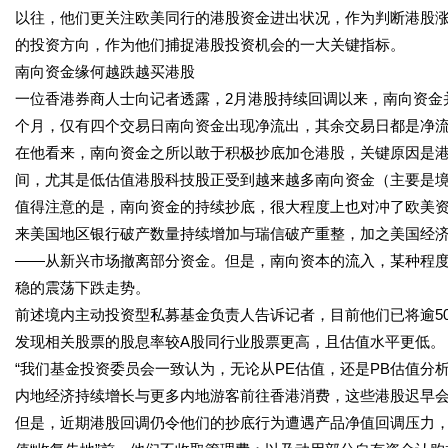
以往，他们更关注欧美同行的港股资金进出状况，作为判断港股
的投资方向，作为他们捕捉港股投资机会的一大关键指标。
南向资金缘何越跌越买港股
一位香港券商人士向记者透露，2月港股持续回调以来，南向资金
个月，仅有四个交易日南向资金出现净流出，其余交易日都是净
在他看来，南向资金之所以敢于积极抄底加仓港股，关键原因是
间，尤其是低估值港股科技股正受到越来越多南向资金（主要是
值得注意的是，南向资金的持续抄底，很大程度上也对冲了欧美资
来美国地区银行破产数量持续增加与瑞信破产重整，加之美国经
——从新兴市场撤离部分资金。但是，南向资本的流入，某种程度
稳的震荡下跌走势。
前述境内主动投资型私募基金负责人告诉记者，目前他们已将逾5
发现相关股票的股息率较A股同行业股票更高，且估值水平更低。
“我们基金投资委员会一致认为，无论从PE估值，还是PB估值
内地经济持续增长与更多内地游客前往香港消费，这些港股迟早会
但是，近期港股回调仍令他们的抄底行为遭遇产品净值回调压力